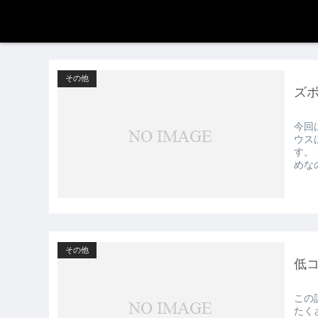
その他
ズ
今回
ウス
す。
めな
その他
低
この
たく