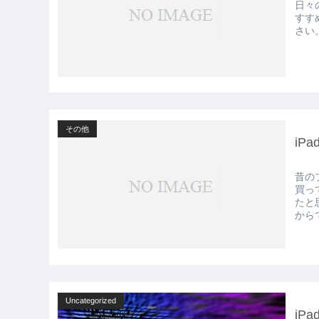
日々
すす
さい
その他
iP
昔の
買っ
たと
からで
Uncategorized
iP