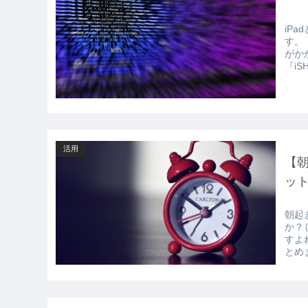
iP
す。
がか
『iS
活用
【朝
ッ
朝起
か？
すよ
とめ