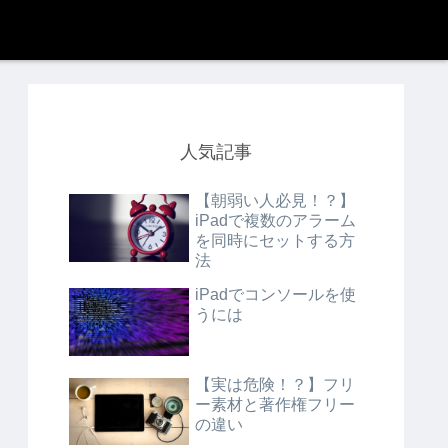
人気記事
【朝弱い人必見！？】
iPadで複数のアラーム
を同時にセットする方
法
iPadでコンソールを使
うには
【実は危険！？】フリ
ー素材と著作権フリー
の違い