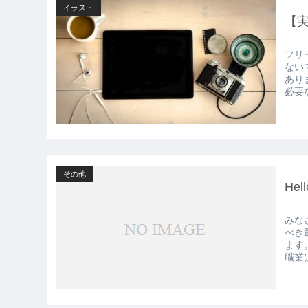
イラスト
【
フリ
ない
あり
必要
その他
Hell
みな
べき
ます
職業は