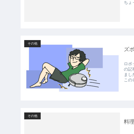
ちょ
その他
ズ
ロボ
の記
まし
この
その他
料